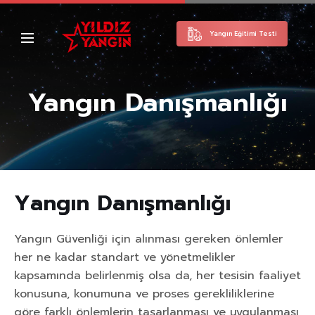
Yangın Eğitimi Testi
Yangın Danışmanlığı
Y
a
n
g
ı
n
D
a
n
ı
ş
m
a
n
l
ı
ğ
ı
Yangın Güvenliği için alınması gereken önlemler
her ne kadar standart ve yönetmelikler
kapsamında belirlenmiş olsa da, her tesisin faaliyet
konusuna, konumuna ve proses gerekliliklerine
göre farklı önlemlerin tasarlanması ve uygulanması