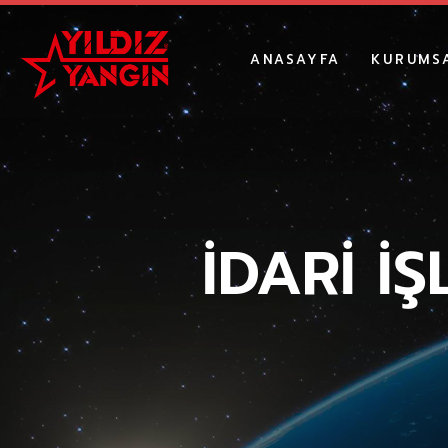
ANASAYFA
KURUMS
HAKKIM
REFERA
KARIYE
İDARİ İ