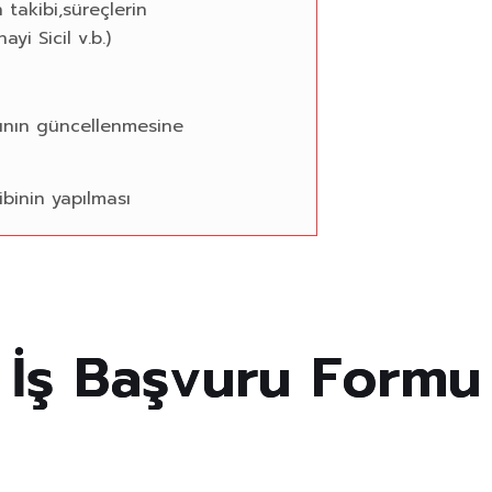
 takibi,süreçlerin
yi Sicil v.b.)
arının güncellenmesine
ibinin yapılması
İ
ş
B
a
ş
v
u
r
u
F
o
r
m
u