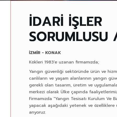
İ
D
A
R
İ
İ
Ş
L
E
R
S
O
R
U
M
L
U
S
U
İZMİR - KONAK
Kökleri 1983'e uzanan firmamızda;
Yangın güvenliği sektöründe ürün ve hizm
canlıların ve yaşam alanlarının yangın güv
gerekli olan tasarım, üretim ve uygulamala
merkezi olarak Ülke çapında faaliyetlerim
Firmamızda ''Yangın Tesisatı Kurulum Ve B
yapacak aşağıdaki yetenek ve özelliklere
arıyoruz.