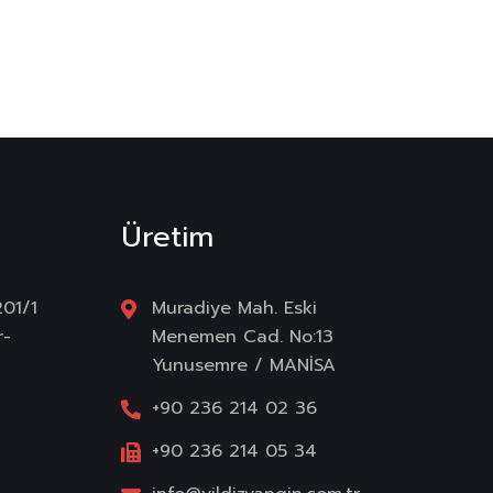
Üretim
201/1
Muradiye Mah. Eski
r-
Menemen Cad. No:13
Yunusemre / MANİSA
+90 236 214 02 36
+90 236 214 05 34