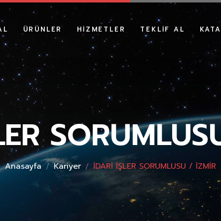
AL
ÜRÜNLER
HIZMETLER
TEKLIF AL
KAT
IZDA
NSLAR
R
ŞLER SORUMLUSU
Anasayfa
Kariyer
İDARİ İŞLER SORUMLUSU / İZMİR