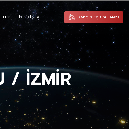
Yangın Eğitimi Testi
ALOG
İLETIŞIM
 / İZMİR