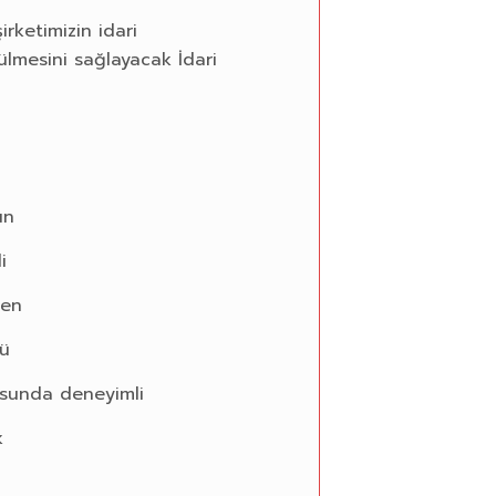
irketimizin idari
tülmesini sağlayacak İdari
un
i
len
lü
usunda deneyimli
k