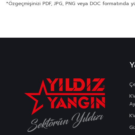
*Özgeçmişinizi PDF, JPG, PNG veya DOC formatında yükl
Y
Çe
K
Ay
Sektörün Yıldızı
KV
Gi