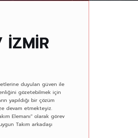
/
İ
Z
M
İ
R
etlerine duyulan güven ile
enliğini gözetebilmek için
rın yapıldığı bir çözüm
ize devam etmekteyiz.
akım Elemanı'' olarak görev
 uygun Takım arkadaşı