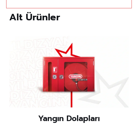
A
l
t
Ü
r
ü
n
l
e
r
Ürünü İncele
Yangın Dolapları