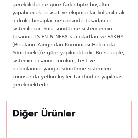
gerekliliklerine göre farklı tipte boşaltım
yapabilecek tesisat ve ekipmanlar kullanılarak
hidrolik hesaplar neticesinde tasarlanan
sistemlerdir. Sulu söndürme sistemlerinin
tasarımı TS EN & NFPA standartları ve BYKHY
(Binaların Yangından Korunması Hakkında
Yönetmelik)’e göre yapılmaktadır. Bu sebeple,
sistemin tasarım, kurulum, test ve
bakımlarının yangın söndürme sistemleri
konusunda yetkin kişiler tarafından yapılması
gerekmektedir.
D
i
ğ
e
r
Ü
r
ü
n
l
e
r